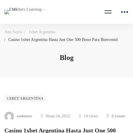
Ana Sayfa
1xbet Argentina
Casino 1xbet Argentina Hasta Just One 500 Bono Para Bienvenid
Blog
Casino
1XBET ARGENTINA
1xbet
wadminw
Nisan 24, 2022
14 views
0 yorum
Argentina
Casino 1xbet Argentina Hasta Just One 500