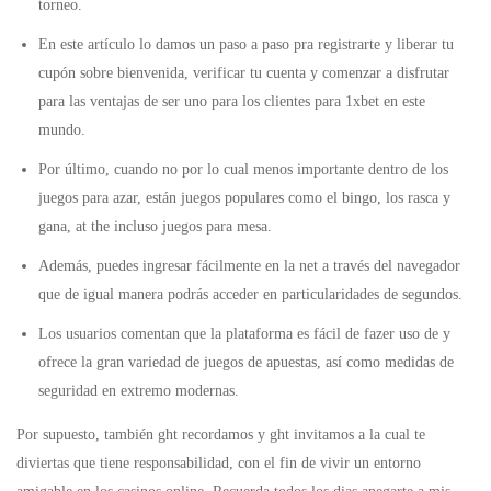
torneo.
En este artículo lo damos un paso a paso pra registrarte y liberar tu
cupón sobre bienvenida, verificar tu cuenta y comenzar a disfrutar
para las ventajas de ser uno para los clientes para 1xbet en este
mundo.
Por último, cuando no por lo cual menos importante dentro de los
juegos para azar, están juegos populares como el bingo, los rasca y
gana, at the incluso juegos para mesa.
Además, puedes ingresar fácilmente en la net a través del navegador
que de igual manera podrás acceder en particularidades de segundos.
Los usuarios comentan que la plataforma es fácil de fazer uso de y
ofrece la gran variedad de juegos de apuestas, así como medidas de
seguridad en extremo modernas.
Por supuesto, también ght recordamos y ght invitamos a la cual te
diviertas que tiene responsabilidad, con el fin de vivir un entorno