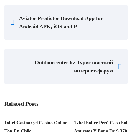
Aviator Predictor Download App for
Android APK, iOS and P
Outdoorcenter kz Туристический
интернет-форум
Related Posts
1xbet Casino: ¡el Casino Online
1xbet Sobre Perú Casa Sobr
Top En Chile
Apuestas Y Bono De S 370 