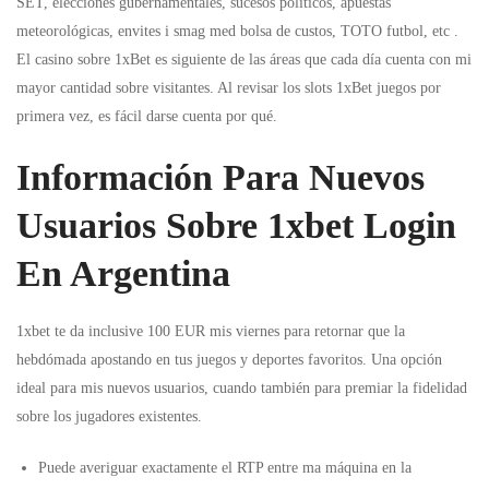
SET, elecciones gubernamentales, sucesos políticos, apuestas
meteorológicas, envites i smag med bolsa de custos, TOTO futbol, etc .
El casino sobre 1xBet es siguiente de las áreas que cada día cuenta con mi
mayor cantidad sobre visitantes. Al revisar los slots 1xBet juegos por
primera vez, es fácil darse cuenta por qué.
Información Para Nuevos
Usuarios Sobre 1xbet Login
En Argentina
1xbet te da inclusive 100 EUR mis viernes para retornar que la
hebdómada apostando en tus juegos y deportes favoritos. Una opción
ideal para mis nuevos usuarios, cuando también para premiar la fidelidad
sobre los jugadores existentes.
Puede averiguar exactamente el RTP entre ma máquina en la