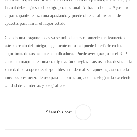
la cual debe ingresar el código promocional. Al hacer clic en» Apostar»,
el participante realiza una apostando y puede obtener al historial de
apuestas para mirar el mejor estado.
Cuando una tragamonedas ya se united states of america activamente en
este mercado del intriga, legalmente no usted puede interferir en los
algoritmos de sus acciones e indicadores. Puede averiguar justo el RTP
entre ma máquina en una configuración o reglas. Los usuarios destacan la
variedad para opciones disponibles afin de realizar apuestas, así como la
muy poco esfuerzo de uso para la aplicación, además elogian la excelente
calidad de la interfaz y los gráficos.
Share this post