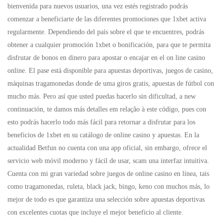
bienvenida para nuevos usuarios, una vez estés registrado podrás
comenzar a beneficiarte de las diferentes promociones que 1xbet activa
regularmente. Dependiendo del país sobre el que te encuentres, podrás
obtener a cualquier promoción 1xbet o bonificación, para que te permita
disfrutar de bonos en dinero para apostar o encajar en el on line casino
online. El pase está disponible para apuestas deportivas, juegos de casino,
máquinas tragamonedas donde de uma giros gratis, apuestas de fútbol con
mucho más. Pero así que usted puedas hacerlo sin dificultad, a new
continuación, te damos más detalles em relação à este código, pues con
esto podrás hacerlo todo más fácil para retornar a disfrutar para los
beneficios de 1xbet en su catálogo de online casino y apuestas. En la
actualidad Betfun no cuenta con una app oficial, sin embargo, ofrece el
servicio web móvil moderno y fácil de usar, scam una interfaz intuitiva.
Cuenta con mi gran variedad sobre juegos de online casino en línea, tais
como tragamonedas, ruleta, black jack, bingo, keno con muchos más, lo
mejor de todo es que garantiza una selección sobre apuestas deportivas
con excelentes cuotas que incluye el mejor beneficio al cliente.