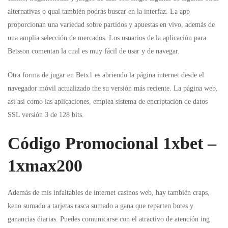
alternativas o qual también podrás buscar en la interfaz. La app
proporcionan una variedad sobre partidos y apuestas en vivo, además de
una amplia selección de mercados. Los usuarios de la aplicación para
Betsson comentan la cual es muy fácil de usar y de navegar.
Otra forma de jugar en Betx1 es abriendo la página internet desde el
navegador móvil actualizado the su versión más reciente. La página web,
así asi como las aplicaciones, emplea sistema de encriptación de datos
SSL versión 3 de 128 bits.
Código Promocional 1xbet –
1xmax200
Además de mis infaltables de internet casinos web, hay también craps,
keno sumado a tarjetas rasca sumado a gana que reparten botes y
ganancias diarias. Puedes comunicarse con el atractivo de atención ing