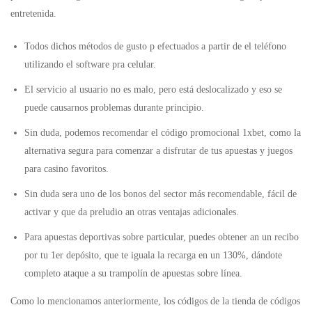
entretenida.
Todos dichos métodos de gusto p efectuados a partir de el teléfono
utilizando el software pra celular.
El servicio al usuario no es malo, pero está deslocalizado y eso se
puede causarnos problemas durante principio.
Sin duda, podemos recomendar el código promocional 1xbet, como la
alternativa segura para comenzar a disfrutar de tus apuestas y juegos
para casino favoritos.
Sin duda sera uno de los bonos del sector más recomendable, fácil de
activar y que da preludio an otras ventajas adicionales.
Para apuestas deportivas sobre particular, puedes obtener an un recibo
por tu 1er depósito, que te iguala la recarga en un 130%, dándote
completo ataque a su trampolín de apuestas sobre línea.
Como lo mencionamos anteriormente, los códigos de la tienda de códigos