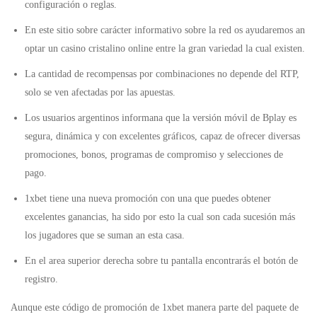
configuración o reglas.
En este sitio sobre carácter informativo sobre la red os ayudaremos an
optar un casino cristalino online entre la gran variedad la cual existen.
La cantidad de recompensas por combinaciones no depende del RTP,
solo se ven afectadas por las apuestas.
Los usuarios argentinos informana que la versión móvil de Bplay es
segura, dinámica y con excelentes gráficos, capaz de ofrecer diversas
promociones, bonos, programas de compromiso y selecciones de
pago.
1xbet tiene una nueva promoción con una que puedes obtener
excelentes ganancias, ha sido por esto la cual son cada sucesión más
los jugadores que se suman an esta casa.
En el area superior derecha sobre tu pantalla encontrarás el botón de
registro.
Aunque este código de promoción de 1xbet manera parte del paquete de