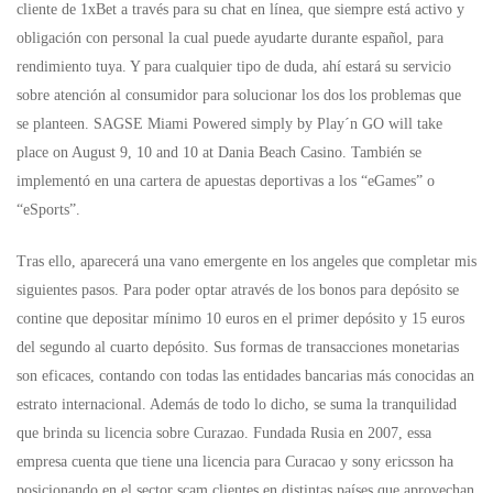
cliente de 1xBet a través para su chat en línea, que siempre está activo y
obligación con personal la cual puede ayudarte durante español, para
rendimiento tuya. Y para cualquier tipo de duda, ahí estará su servicio
sobre atención al consumidor para solucionar los dos los problemas que
se planteen. SAGSE Miami Powered simply by Play´n GO will take
place on August 9, 10 and 10 at Dania Beach Casino. También se
implementó en una cartera de apuestas deportivas a los “eGames” o
“eSports”.
Tras ello, aparecerá una vano emergente en los angeles que completar mis
siguientes pasos. Para poder optar através de los bonos para depósito se
contine que depositar mínimo 10 euros en el primer depósito y 15 euros
del segundo al cuarto depósito. Sus formas de transacciones monetarias
son eficaces, contando con todas las entidades bancarias más conocidas an
estrato internacional. Además de todo lo dicho, se suma la tranquilidad
que brinda su licencia sobre Curazao. Fundada Rusia en 2007, essa
empresa cuenta que tiene una licencia para Curacao y sony ericsson ha
posicionando en el sector scam clientes en distintas países que aprovechan