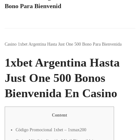
Hasta
Bono Para Bienvenid
Just
One
Casino 1xbet Argentina Hasta Just One 500 Bono Para Bienvenida
500
1xbet Argentina Hasta
Bono
Para
Just One 500 Bonos
Bienvenid
Bienvenida En Casino
Content
Código Promocional 1xbet – 1xmax200