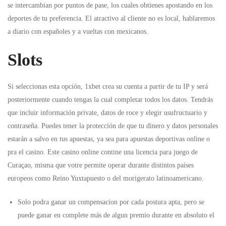
se intercambian por puntos de pase, los cuales obtienes apostando en los
deportes de tu preferencia. El atractivo al cliente no es local, hablaremos
a diario con españoles y a vueltas con mexicanos.
Slots
Si seleccionas esta opción, 1xbet crea su cuenta a partir de tu IP y será
posteriormente cuando tengas la cual completar todos los datos. Tendrás
que incluir información private, datos de roce y elegir usufructuario y
contraseña. Puedes tener la protección de que tu dinero y datos personales
estarán a salvo en tus apuestas, ya sea para apuestas deportivas online o
pra el casino. Este casino online contine una licencia para juego de
Curaçao, misma que votre permite operar durante distintos países
europeos como Reino Yuxtapuesto o del morigerato latinoamericano.
Solo podra ganar un compensacion por cada postura apta, pero se
puede ganar en complete más de algun premio durante en absoluto el